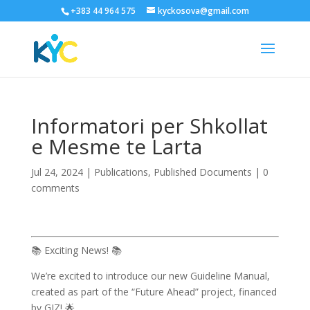
+383 44 964 575
kyckosova@gmail.com
Informatori per Shkollat
e Mesme te Larta
Jul 24, 2024
|
Publications
,
Published Documents
|
0
comments
📚 Exciting News! 📚
We’re excited to introduce our new Guideline Manual,
created as part of the “Future Ahead” project, financed
by GIZ! 🌟