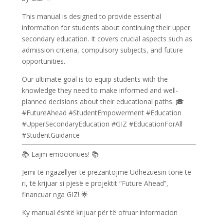
This manual is designed to provide essential
information for students about continuing their upper
secondary education. It covers crucial aspects such as
admission criteria, compulsory subjects, and future
opportunities.
Our ultimate goal is to equip students with the
knowledge they need to make informed and well-
planned decisions about their educational paths. 🎓
#FutureAhead #StudentEmpowerment #Education
#UpperSecondaryEducation #GIZ #EducationForAll
#StudentGuidance
📚 Lajm emocionues! 📚
Jemi të ngazëllyer të prezantojmë Udhëzuesin tonë të
ri, të krijuar si pjesë e projektit “Future Ahead”,
financuar nga GIZ! 🌟
Ky manual është krijuar për të ofruar informacion