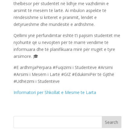
thelbësor për studentët në lidhje me vazhdimin e
arsimit të mesëm të lartë. Ai mbulon aspekte të
rëndësishme si kriteret e pranimit, lëndët e
detyrueshme dhe mundësitë e ardhshme.
Qëllimi ynë përfundimtar është t’i pajisim studentët me
njohuritë që u nevojiten për të marrë vendime të
informuara dhe të planifikuara mirë për rrugët e tyre
arsimore. 🎓
#E ardhmjaPërpara #Fuqizimi i Studentëve #Arsimi
#Arsimi i Mesëm i Lartë #GIZ #EdukimiPër të Gjithë
#Udhëzimi i Studentëve
Informatori per Shkollat e Mesme te Larta