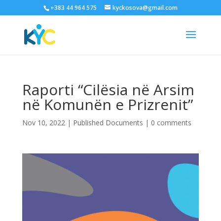
+383 44 964 575
kyckosova@gmail.com
Raporti “Cilësia në Arsim
në Komunën e Prizrenit”
Nov 10, 2022
|
Published Documents
|
0 comments